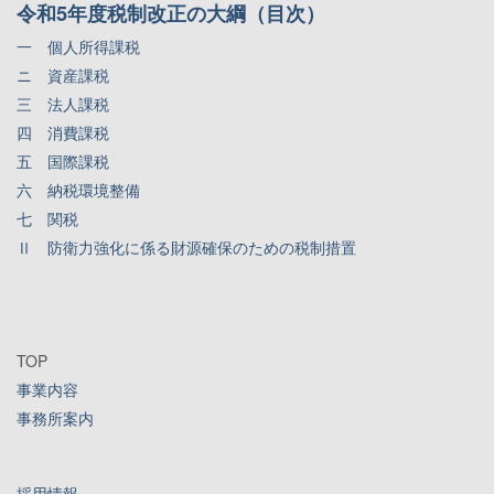
令和5年度税制改正の大綱（目次）
一 個人所得課税
ニ 資産課税
三 法人課税
四 消費課税
五 国際課税
六 納税環境整備
七 関税
Ⅱ 防衛力強化に係る財源確保のための税制措置
TOP
事業内容
事務所案内
採用情報